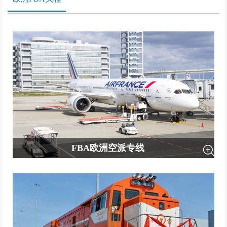
FBA欧洲空派专线
〖适用货型：全货型适用（不同货型分不同派送方式）〗 〖服务方式：
双清包税到门〗 〖航班：每周3趟航班（1/3/5）,自有固定板位。〗 〖派
送方式：1、UPS/DPD/卡车派送〗 〖时效：时效稳定5-7个工作日提取
派送〗 〖仓库服务：换包装/贴标签等〗 〖增值服务：提供报价服务,丢
件全额赔付〗 〖快速、安全、稳定！〗