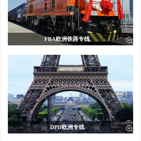
FBA欧洲铁路专线
〖服务方式：双清包税到门〗 〖派送方式：UPS/DPD/卡车派送〗 〖时
效：40个自然日左右签收（国内外海关查验除外）〗 〖仓库服务：换包
装/贴标签等〗 〖增值服务：提供报价服务,丢件全额赔付〗 〖安全、稳
定、可靠！〗
DPD欧洲专线
服务方式：大陆DPD直飞欧洲,全程轨迹可在DPD官网跟踪。 时效：12